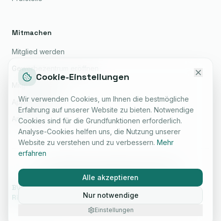
Mitmachen
Mitglied werden
Gewerbezentrum eröffnen
Cookie-Einstellungen
Mitgliedschaft
Wir verwenden Cookies, um Ihnen die bestmögliche
App installieren
Erfahrung auf unserer Website zu bieten. Notwendige
Anmelden
Cookies sind für die Grundfunktionen erforderlich.
Analyse-Cookies helfen uns, die Nutzung unserer
Website zu verstehen und zu verbessern.
Mehr
erfahren
©
2026
BVSV e.V. Alle Rechte vorbehalten.
Alle akzeptieren
Impressum
Datenschutz
Standards
BVSV – Die neue Architektur der
MADE BY
Nur notwendige
Risikosicherheit.
1801AI
Einstellungen