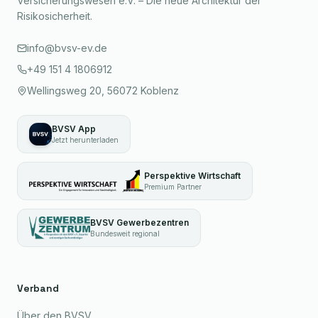
Versicherungswesen e.V. – Die neue Architektur der
Risikosicherheit.
info@bvsv-ev.de
+49 151 4 1806912
Wellingsweg 20, 56072 Koblenz
BVSV App
Jetzt herunterladen
Perspektive Wirtschaft
Premium Partner
BVSV Gewerbezentren
Bundesweit regional
Verband
Über den BVSV